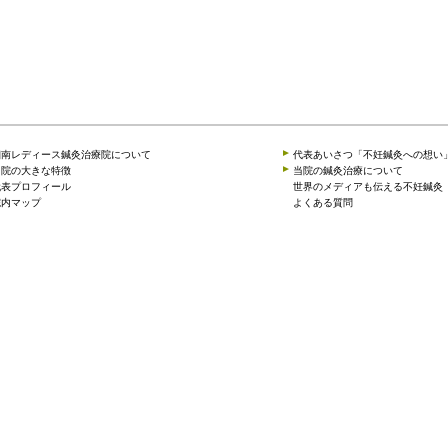
湘南レディース鍼灸治療院について
代表あいさつ「不妊鍼灸への想い
当院の大きな特徴
当院の鍼灸治療について
代表プロフィール
世界のメディアも伝える不妊鍼灸
院内マップ
よくある質問