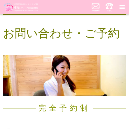
湘南レディース鍼灸治療院
お問い合わせ・ご予約
代表あいさつ「不妊鍼灸への想い」
当院の鍼灸治療について
料金案内
患者さんの声
アクセス
美顔はり
完全予約制