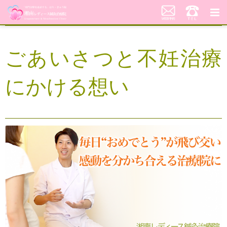
湘南レディース鍼灸治療院
ごあいさつと不妊治療
代表あいさつ「不妊鍼灸への想い」
にかける想い
当院の鍼灸治療について
料金案内
患者さんの声
アクセス
美顔はり