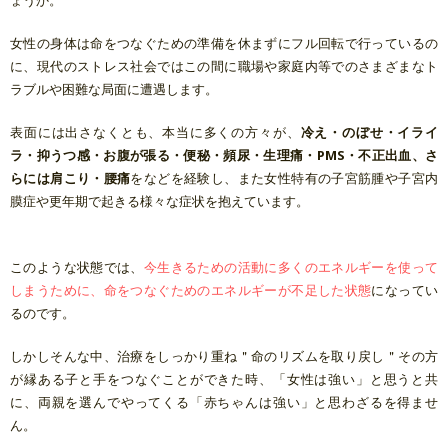
ょうか。
女性の身体は命を
つなぐ
ための準備を休まずにフル回転で行っているの
に、現代のストレス社会ではこの間に職場や家庭内等でのさまざまなト
ラブルや困難な局面に遭遇します。
表面には出さなくとも、本当に多くの方々が、
冷え・のぼせ・イライ
ラ・抑うつ感・お腹が張る・便秘・頻尿・生理痛・PMS・不正出血、さ
らには肩こり・腰痛
をなどを経験し、また女性特有の子宮筋腫や子宮内
膜症や更年期で起きる様々な症状を抱えています。
このような状態では、
今生きるための活動に多くのエネルギーを使って
しまうために、命をつなぐためのエネルギーが不足した状態
になってい
るのです。
しかしそんな中、治療をしっかり重ね＂命のリズムを取り戻し＂その方
が縁ある子と手をつなぐことができた時、「女性は強い」と思うと共
に、両親を選んでやってくる「赤ちゃんは強い」と思わざるを得ませ
ん。