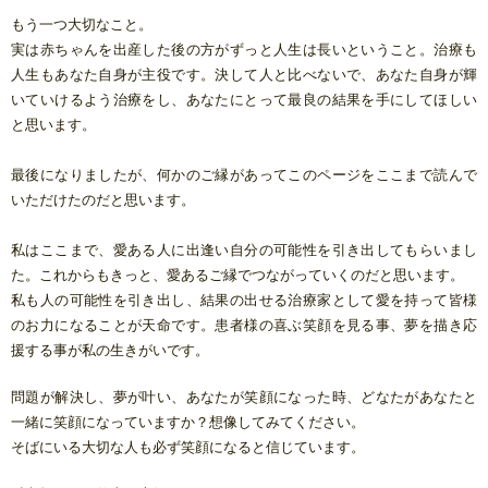
もう一つ大切なこと。
実は赤ちゃんを出産した後の方がずっと人生は長いということ。
治療も
人生もあなた自身が主役です。決して人と
比べないで
、あなた自身が
輝
いていけるよう
治療をし、あなたにとって最良の結果を手にしてほしい
と思います。
最後になりましたが、何かのご縁があってこのページをここまで読んで
い
た
だけたのだと思います
。
私はここまで、愛ある人に出逢い自分の可能性を引き出してもらいまし
た。これからもきっと、愛あるご縁でつながっていくのだと思います。
私も人の可能性を引き出し、結果の出せる治療家として愛を持って皆様
のお力になることが天命です。患者様の喜ぶ笑顔を見る事、夢を描き応
援する事が私の生きがいです。
問題が解決し、夢が叶い、あなたが笑顔になった時、
どなたがあなたと
一緒に笑顔になっていますか？想像して
みて
ください。
そばにいる大切な人も必ず笑顔になると信じています。