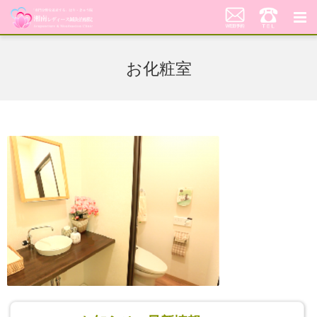
湘南レディース鍼灸治療院
お化粧室
代表あいさつ「不妊鍼灸への想い」
当院の鍼灸治療について
料金案内
患者さんの声
アクセス
美顔はり