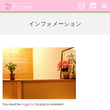
湘南レディース鍼灸治療院
インフォメーション
代表あいさつ「不妊鍼灸への想い」
当院の鍼灸治療について
料金案内
患者さんの声
アクセス
美顔はり
You must be
logged in
to post a comment.