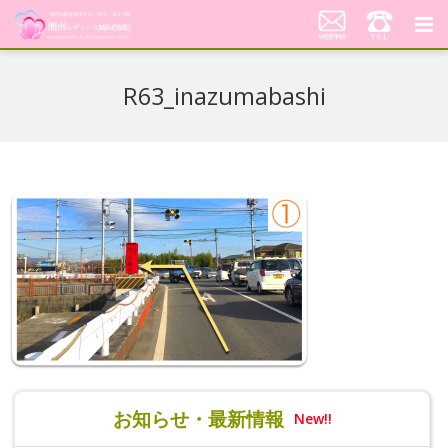
湘南レディース鍼灸治療院
R63_inazumabashi
代表あいさつ「不妊鍼灸への想い」
当院の鍼灸治療について
料金案内
患者さんの声
アクセス
美顔はり
お知らせ・最新情報
New!!