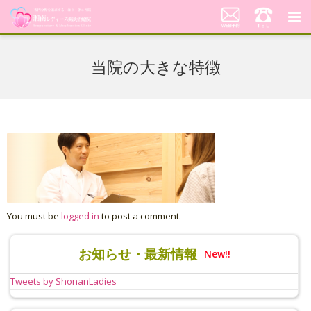
湘南レディース鍼灸治療院
当院の大きな特徴
代表あいさつ「不妊鍼灸への想い」
当院の鍼灸治療について
料金案内
患者さんの声
アクセス
You must be
logged in
to post a comment.
美顔はり
お知らせ・最新情報
New!!
Tweets by ShonanLadies