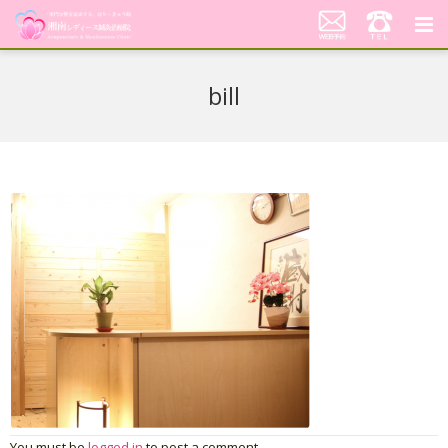
湘南レディース鍼灸治療院
bill
代表あいさつ「不妊鍼灸への想い」
当院の鍼灸治療について
料金案内
患者さんの声
アクセス
美顔はり
You must be
logged in
to post a comment.