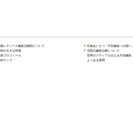
湘南レディース鍼灸治療院について
代表あいさつ「不妊鍼灸への想い
当院の大きな特徴
当院の鍼灸治療について
代表プロフィール
世界のメディアも伝える不妊鍼灸
院内マップ
よくある質問