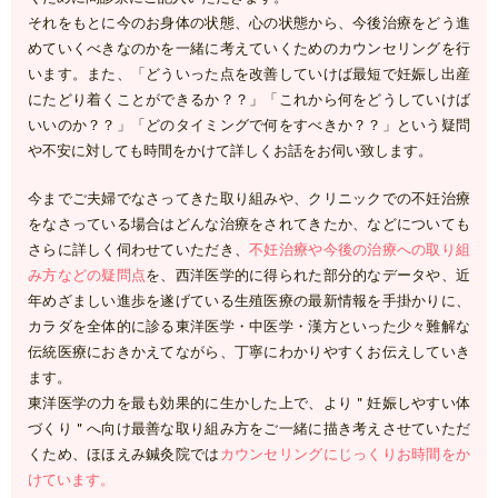
それをもとに今のお身体の状態、心の状態から、今後治療をどう進
めていくべきなのかを一緒に考えていくためのカウンセリングを行
います。また、「どういった点を改善していけば
最短で妊娠し出産
にたどり着くことができるか
？？」「これから何をどうしていけば
いいのか？？」「どのタイミングで何をすべきか？？」という疑問
や不安に対しても時間をかけて詳しくお話をお伺い致します。
今までご夫婦でなさってきた取り組みや、クリニックでの不妊治療
をなさっている場合はどんな治療をされてきたか、などについても
さらに詳しく伺わせていただき、
不妊治療や今後の治療への取り組
み方などの疑問点
を、西洋医学的に得られた部分的なデータや、近
年めざましい進歩を遂げている生殖医療の最新情報を手掛かりに、
カラダを全体的に診る東洋医学・中医学・漢方といった少々難解な
伝統医療におきかえてながら、丁寧にわかりやすくお伝えしていき
ます。
東洋医学の力を最も効果的に生かした上で、より＂妊娠しやすい体
づくり＂へ向け最善な取り組み方をご一緒に描き考えさせていただ
くため、ほほえみ鍼灸院では
カウンセリングにじっくりお時間をか
けています。