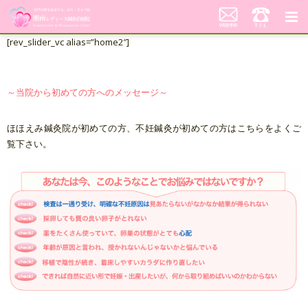
[rev_slider_vc alias=”home2″]
湘南レディース鍼灸治療院
代表あいさつ「不妊鍼灸への想い」
～当院から初めての方へのメッセージ～
当院の鍼灸治療について
ほほえみ鍼灸院が初めての方、不妊鍼灸が初めての方はこちらをよくご
覧下さい。
料金案内
患者さんの声
アクセス
美顔はり