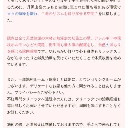
く美しくありたい！」そのような中で子宝を望む女性の願いを叶え
るために、丹沢山嶺のふもと自然に恵まれた落ち着きある環境で
日々の喧噪を離れ、
＂命のリズムを取り戻せる空間＂
を目指しまし
た。
院内は全て天然無垢の木材と無添加の珪藻土の壁、アレルギーや環
境ホルモンなどの問題、衛生面も最大限の配慮をし、自然
の
温もり
を感じる院内環境
です。やわらかい灯りで心も身体もリラックスし
ながらゆったりと鍼灸治療を受けていただくことで体質改善を進め
ていきます。
また、一般施術ルーム（個室）とは別に、カウンセリングルームが
ございます。デリケートなお話も他の方に聞かれることはありませ
ん。プライバシーもご安心下さい。
不妊専門クリニックへ通院中の方には、クリニックでの治療経過も
毎回詳しくお伺いさせていただきますが、周囲を気にすることなく
お話しください。
施術の際、お着替えは準備しておりますので、手ぶらで来られても