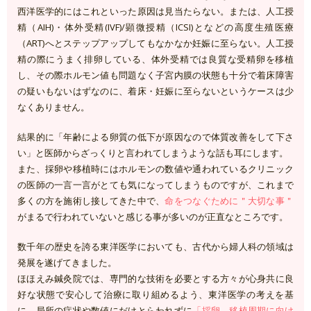
西洋医学的にはこれといった原因は見当たらない。または、人工授
精（AIH)・体外受精(IVF)/顕微授精（ICSI)となどの高度生殖医療
（ART)へとステップアップしてもなかなか妊娠に至らない。人工授
精の際にうまく排卵している、体外受精では良質な受精卵を移植
し、その際ホルモン値も問題なく子宮内膜の状態も十分で着床障害
の疑いもないはずなのに、着床・妊娠に至らないというケースは少
なくありません。
結果的に「年齢による卵質の低下が原因なので体質改善をして下さ
い」と医師からざっくりと言われてしまうような話も耳にします。
また、採卵や移植時にはホルモンの数値や通われているクリニック
の医師の一言一言がとても気になってしまうものですが、これまで
多くの方を施術し接してきた中で、
命をつなぐために＂大切な事＂
がまるで行われていないと感じる事が多いのが正直なところです。
数千年の歴史を誇る東洋医学においても、古代から婦人科の領域は
発展を遂げてきました。
ほほえみ鍼灸院では、専門的な技術を必要とする方々が心身共に良
好な状態で安心して治療に取り組めるよう、東洋医学の考えを基
に、局所の症状や数値にだけとらわれずに
「採卵、移植周期に向け