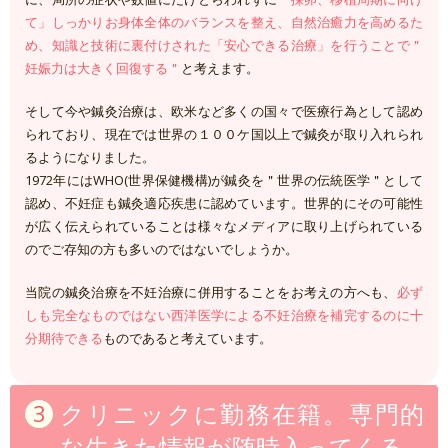
て」しっかりお身体全体のバランスを整え、自然治癒力を高めるた
め、知識と技術に裏付けされた「安心できる治療」を行うことで＂
妊娠力は大きく回復する＂
と考えます。
そして今や鍼灸治療は、欧米など多くの国々で医療行為として認め
られており、現在では世界の１００ケ国以上で鍼灸が取り入れられ
るようになりました。
1972年にはWHO(世界保健機構)が鍼灸を＂世界の伝統医学＂として
認め、不妊症も鍼灸適応疾患に認めています。世界的にその可能性
が広く伝えられていることは様々なメディアに取り上げられている
のでご存知の方も多いのではないでしょうか。
当院の鍼灸治療を不妊治療に併用することをお考えの方へも、
必ず
しも完全なものではない西洋医学による不妊治療を補完するのに十
分期待できる
ものであると考えています。
クリニックに勤務在籍。専門的
な生きた情報が随時入ってくる