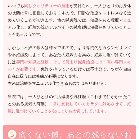
いつでも
同じクオリティーの施術
が受けられ、一人ひとりのお身体
の状態は常に把握しておりますので、円滑な治療をストレスなく進
めていくことができます。
他の鍼灸院では、治療をある程度マニュ
アル化し、経験の浅いアルバイトの鍼灸師に治療をさせているとこ
ろもあるようです。
しかし、不妊の原因は様々ですので、より専門的なカウンセリング
や不妊鍼灸によって、あなたの妊娠力を高め、妊娠に近づけていく
には
専門の知識と経験、そして何より鍼灸治療には＂高い専門スキ
ル＂が必要です。
免許を持っているだけでは不十分で、ツボを自由
自在に扱うには修練が必要になります。
本来は治療をマニュアル化できるものではありません。
当院では、一人ひとりの生活環境や既往歴（これまでにかかったこ
とのある病気の有無）、
常に変化していくカラダに対応させて、妊
娠に近づけていくことをなによりも大切にしています。
痛くない鍼、あとの残らないお