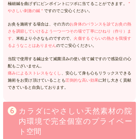
極細鍼を曲げずにピンポイントにツボに当てることができます。
＂
やさしい刺激の鍼＂
ですのでご安心ください。
お灸を施術する場合は、その方の
お身体のバランスを診てお灸の熱
さを調節していけるよう一つ一つその場で丁寧にひねり（作り）ま
す。
米粒より小さなものですので、
火傷するぐらいの熱さを我慢す
るようなことはありません
のでご安心ください。
当院で使用する鍼は全て滅菌済みの使い捨て鍼ですので感染症の心
配もございません。
痛みによるストレスをなくし
、安心して身も心もリラックスできる
施術をお受け頂けていることも
圧倒的な高い効果
に対し大きく貢献
できていると自負しております。
カラダにやさしい天然素材の院
内環境で完全個室のプライベー
ト空間