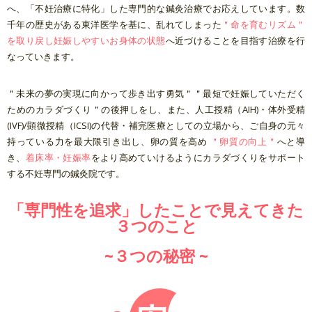
へ、「不妊治療に特化」した専門的な鍼灸治療でお応えしています。
数
千年の歴史がある東洋医学を基に、乱れてしまった
＂命を育むリズム＂
を取り戻し妊娠しやすいお身体の状態
へ近づけることを目指す治療を行
なっていきます。
＂未来の夢の実現に向かって歩き出す勇気＂＂最短で妊娠していただく
ためのカラダづくり＂の後押しをし、また、人工授精（AIH)・体外受精
(IVF)/顕微授精（ICSI)の代替・補完医療としての立場から、ご自身の元々
持っている力を最大限引き出し、卵の質を高め
＂卵質の向上＂
へと導
き、
着床率・妊娠率
をより高めていけるようにカラダづくりをサポート
する不妊専門の鍼灸院です。
「専門性を追求」したことで見えてきた
３つのこと
~３つの秘密 ~