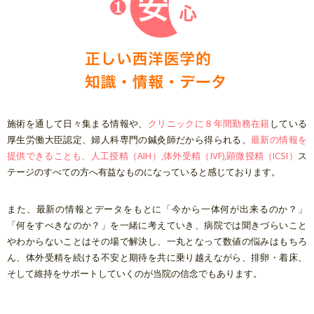
施術を通して日々集まる情報や、
クリニックに８年間勤務在籍
している
厚生労働大臣認定、
婦人科専門の鍼灸師だから得られる、
最新の情報を
提供できることも、人工授精（AIH）,体外受精（IVF),顕微授精（ICSI）
ス
テージのすべての方へ
有益なものになっている
と感じております。
また、最新の情報とデータをもとに「今から一体何が出来るのか？」
「何をすべきなのか？」を一緒に考えていき、病院では聞きづらいこと
やわからないことはその場で解決し、一丸となって数値の悩みはもちろ
ん、体外受精を続ける不安と期待を共に乗り越えながら、
排卵・着床、
そして維持をサポート
していくのが当院の信念でもあります。