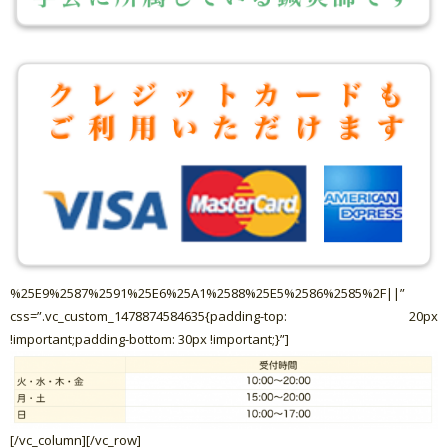
%25E9%2587%2591%25E6%25A1%2588%25E5%2586%2585%2F||”
css=”.vc_custom_1478874584635{padding-top: 20px
!important;padding-bottom: 30px !important;}”]
[/vc_column][/vc_row]