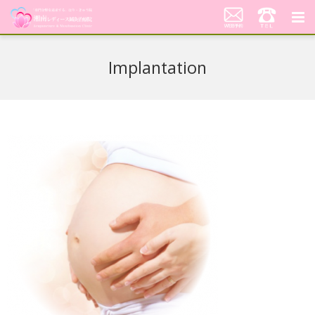
湘南レディース鍼灸治療院
Implantation
代表あいさつ「不妊鍼灸への想い」
当院の鍼灸治療について
料金案内
患者さんの声
アクセス
美顔はり