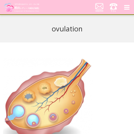
湘南レディース鍼灸治療院
ovulation
代表あいさつ「不妊鍼灸への想い」
当院の鍼灸治療について
料金案内
患者さんの声
アクセス
美顔はり