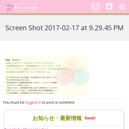
湘南レディース鍼灸治療院
Screen Shot 2017-02-17 at 9.29.45 PM
代表あいさつ「不妊鍼灸への想い」
当院の鍼灸治療について
料金案内
患者さんの声
アクセス
美顔はり
You must be
logged in
to post a comment.
お知らせ・最新情報
New!!