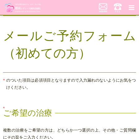
湘南レディース鍼灸治療院
メールご予約フォーム
代表あいさつ「不妊鍼灸への想い」
（初めての方）
当院の鍼灸治療について
料金案内
患者さんの声
のついた項目は必須項目となりますので入力漏れのないようにお気をつ
けください。
アクセス
美顔はり
ご希望の治療
複数の治療をご希望の方は、どちらか一つ選択の上、その他・ご質問欄
にその旨をご入力ください。