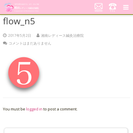
flow_n5
湘南レディース鍼灸治療院
代表あいさつ「不妊鍼灸への想い」
2017年5月2日
湘南レディース鍼灸治療院
コメントはまだありません
当院の鍼灸治療について
料金案内
患者さんの声
アクセス
美顔はり
You must be
logged in
to post a comment.