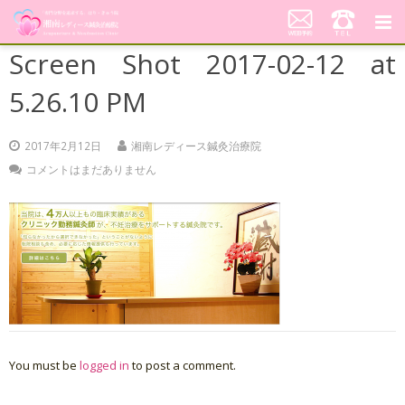
Screen Shot 2017-02-12 at
湘南レディース鍼灸治療院
5.26.10 PM
代表あいさつ「不妊鍼灸への想い」
2017年2月12日
湘南レディース鍼灸治療院
当院の鍼灸治療について
コメントはまだありません
料金案内
患者さんの声
アクセス
美顔はり
You must be
logged in
to post a comment.