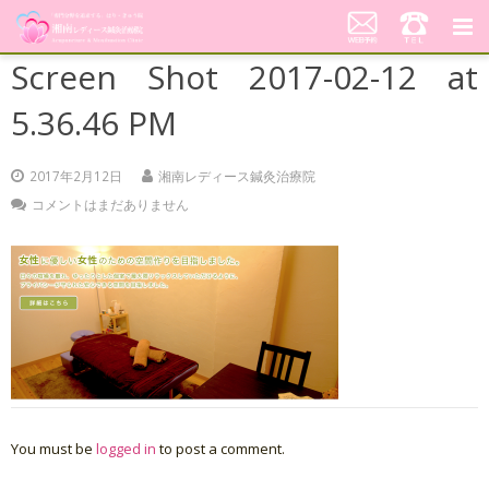
Screen Shot 2017-02-12 at
湘南レディース鍼灸治療院
5.36.46 PM
代表あいさつ「不妊鍼灸への想い」
2017年2月12日
湘南レディース鍼灸治療院
当院の鍼灸治療について
コメントはまだありません
料金案内
患者さんの声
アクセス
美顔はり
You must be
logged in
to post a comment.